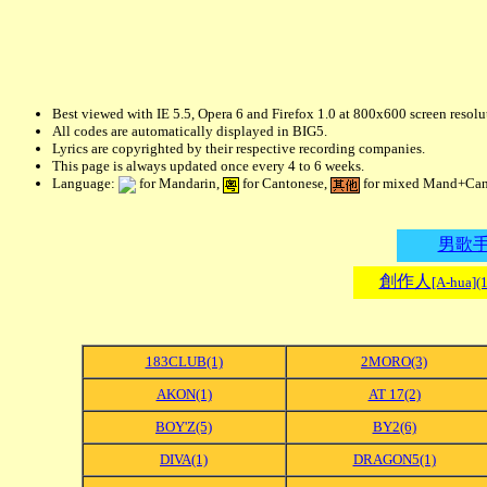
Best viewed with IE 5.5, Opera 6 and Firefox 1.0 at 800x600 screen resolu
All codes are automatically displayed in BIG5.
Lyrics are copyrighted by their respective recording companies.
This page is always updated once every 4 to 6 weeks.
Language:
for Mandarin,
for Cantonese,
for mixed Mand+Cant 
男歌
創作人
[A-hua](
183CLUB(1)
2MORO(3)
AKON(1)
AT 17(2)
BOY'Z(5)
BY2(6)
DIVA(1)
DRAGON5(1)