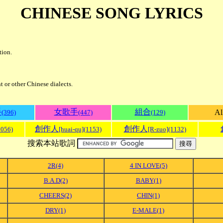
CHINESE SONG LYRICS
tion.
or other Chinese dialects.
手
女歌手
組合
Al
(396)
(447)
(129)
創作人
創作人
1056)
[huai-qu](1153)
[R-zuo](1132)
搜索本站歌詞
2R(4)
4 IN LOVE(5)
B.A.D(2)
BABY(1)
CHEERS(2)
CHIN(1)
DRY(1)
E-MALE(1)