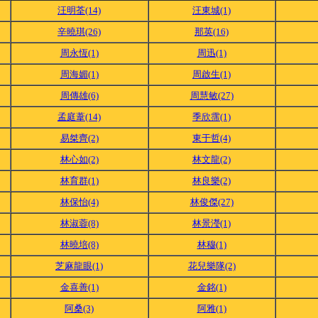
汪明荃(14)
汪東城(1)
辛曉琪(26)
那英(16)
周永恆(1)
周迅(1)
周海媚(1)
周啟生(1)
周傳雄(6)
周慧敏(27)
孟庭葦(14)
季欣霈(1)
易桀齊(2)
東于哲(4)
林心如(2)
林文龍(2)
林育群(1)
林良樂(2)
林保怡(4)
林俊傑(27)
林淑蓉(8)
林景瀅(1)
林曉培(8)
林穆(1)
芝麻龍眼(1)
花兒樂隊(2)
金喜善(1)
金銘(1)
阿桑(3)
阿雅(1)