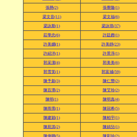
張懸(2)
張覺隆(1)
梁文音(11)
梁文福(6)
梁詠斯(1)
梁詠琪(37)
莊學忠(6)
許廷鏗(1)
許美嫻(1)
許美靜(23)
許紹洋(1)
許景淳(1)
郭采潔(4)
郭美美(6)
郭雪芙(1)
郭富城(59)
陳予新(3)
陳仁豐(2)
陳百潭(2)
陳艾玲(2)
陳明(1)
陳明真(4)
陳雨霈(1)
陳冠希(5)
陳建穎(1)
陳柏宇(1)
陳苑淇(2)
陳娟兒(1)
陳偉聯(5)
陳彩珍(2)