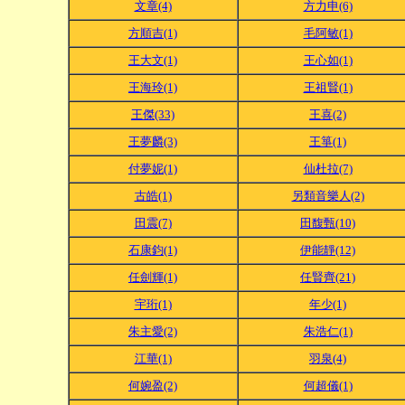
文章(4)
方力申(6)
方順吉(1)
毛阿敏(1)
王大文(1)
王心如(1)
王海玲(1)
王祖賢(1)
王傑(33)
王喜(2)
王夢麟(3)
王箏(1)
付夢妮(1)
仙杜拉(7)
古皓(1)
另類音樂人(2)
田震(7)
田馥甄(10)
石康鈞(1)
伊能靜(12)
任劍輝(1)
任賢齊(21)
宇珩(1)
年少(1)
朱主愛(2)
朱浩仁(1)
江華(1)
羽泉(4)
何婉盈(2)
何超儀(1)