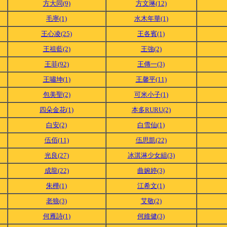
方大同(9)
方文琳(12)
毛寧(1)
水木年華(1)
王心凌(25)
王各賓(1)
王祖藍(2)
王強(2)
王菲(92)
王傳一(3)
王嘯坤(1)
王馨平(11)
包美聖(2)
可米小子(1)
四朵金花(1)
本多RURU(2)
白安(2)
白雪仙(1)
伍佰(11)
伍思凱(22)
光良(27)
冰淇淋少女組(3)
成龍(22)
曲婉婷(3)
朱樺(1)
江希文(1)
老狼(3)
艾敬(2)
何雁詩(1)
何維健(3)