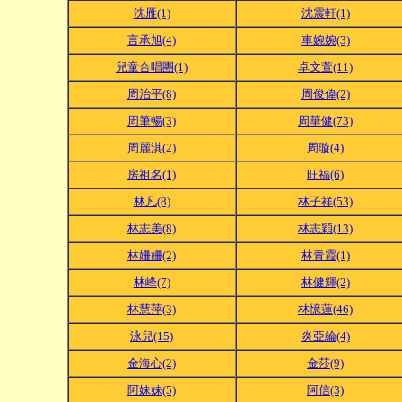
沈雁(1)
沈震軒(1)
言承旭(4)
車婉婉(3)
兒童合唱團(1)
卓文萱(11)
周治平(8)
周俊偉(2)
周筆暢(3)
周華健(73)
周麗淇(2)
周璇(4)
房祖名(1)
旺福(6)
林凡(8)
林子祥(53)
林志美(8)
林志穎(13)
林姍姍(2)
林青霞(1)
林峰(7)
林健輝(2)
林慧萍(3)
林憶蓮(46)
泳兒(15)
炎亞綸(4)
金海心(2)
金莎(9)
阿妹妹(5)
阿信(3)