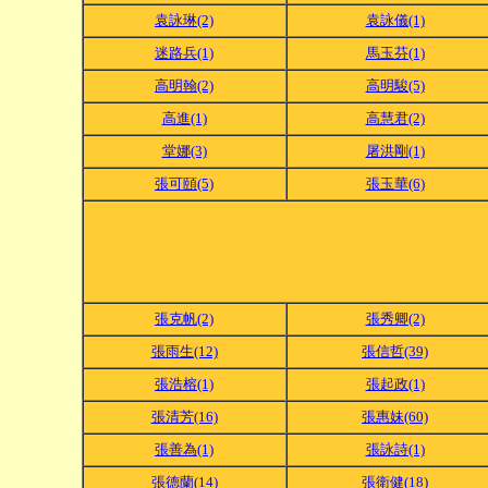
袁詠琳(2)
袁詠儀(1)
迷路兵(1)
馬玉芬(1)
高明翰(2)
高明駿(5)
高進(1)
高慧君(2)
堂娜(3)
屠洪剛(1)
張可頤(5)
張玉華(6)
張克帆(2)
張秀卿(2)
張雨生(12)
張信哲(39)
張浩榕(1)
張起政(1)
張清芳(16)
張惠妹(60)
張善為(1)
張詠詩(1)
張德蘭(14)
張衛健(18)