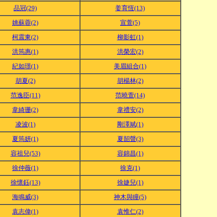
品冠(29)
姜育恆(13)
姚蘇蓉(2)
宣萱(5)
柯震東(2)
柳影虹(1)
洪筠惠(1)
洪榮宏(2)
紀如璟(1)
美眉組合(1)
胡夏(2)
胡楊林(2)
范逸臣(11)
范曉萱(14)
韋綺珊(2)
韋禮安(2)
凌波(1)
剛澤斌(1)
夏筠妍(1)
夏韶聲(3)
容祖兒(53)
容錦昌(1)
徐仲薇(1)
徐克(1)
徐懷鈺(13)
徐婕兒(1)
海鳴威(3)
神木與瞳(5)
袁志偉(1)
袁惟仁(2)