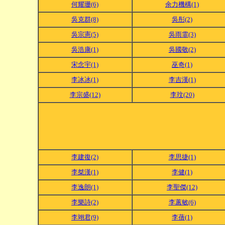
何耀珊(6)
余力機構(1)
吳克群(8)
吳彤(2)
吳宗憲(5)
吳雨霏(3)
吳浩康(1)
吳國敬(2)
宋念宇(1)
巫奇(1)
李冰冰(1)
李吉漢(1)
李宗盛(12)
李玟(20)
李建復(2)
李思捷(1)
李桀漢(1)
李健(1)
李逸朗(1)
李聖傑(12)
李樂詩(2)
李蕙敏(6)
李翊君(9)
李蒨(1)