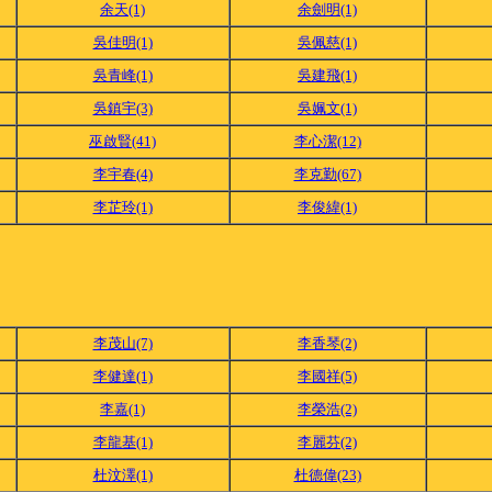
余天(1)
余劍明(1)
吳佳明(1)
吳佩慈(1)
吳青峰(1)
吳建飛(1)
吳鎮宇(3)
吳姵文(1)
巫啟賢(41)
李心潔(12)
李宇春(4)
李克勤(67)
李芷玲(1)
李俊緯(1)
李茂山(7)
李香琴(2)
李健達(1)
李國祥(5)
李嘉(1)
李榮浩(2)
李龍基(1)
李麗芬(2)
杜汶澤(1)
杜德偉(23)