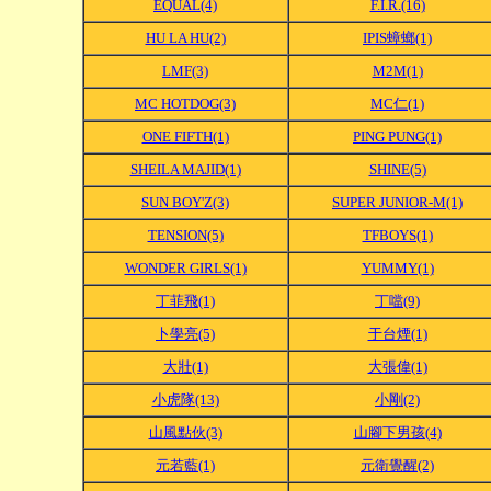
EQUAL(4)
F.I.R.(16)
HU LA HU(2)
IPIS蟑螂(1)
LMF(3)
M2M(1)
MC HOTDOG(3)
MC仁(1)
ONE FIFTH(1)
PING PUNG(1)
SHEILA MAJID(1)
SHINE(5)
SUN BOY'Z(3)
SUPER JUNIOR-M(1)
TENSION(5)
TFBOYS(1)
WONDER GIRLS(1)
YUMMY(1)
丁菲飛(1)
丁噹(9)
卜學亮(5)
于台煙(1)
大壯(1)
大張偉(1)
小虎隊(13)
小剛(2)
山風點伙(3)
山腳下男孩(4)
元若藍(1)
元衛覺醒(2)