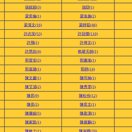
張靚穎(3)
強辯(1)
梁奕倫(1)
梁洛施(2)
梁漢文(16)
梁靜茹(46)
許志安(53)
許冠傑(110)
許飛(1)
許俾文(1)
許慧欣(4)
軟硬天師(1)
郭晉安(2)
郭書瑤(1)
郭嘉璐(1)
郭靜(14)
陳文媛(1)
陳司翰(1)
陳艾湄(2)
陳秀雯(3)
陳昇(9)
陳松伶(12)
陳奕(2)
陳奕文(1)
陳珊妮(5)
陳盈潔(1)
陳家凱(1)
陳展鵬(2)
陳敏之(1)
陳淑樺(20)