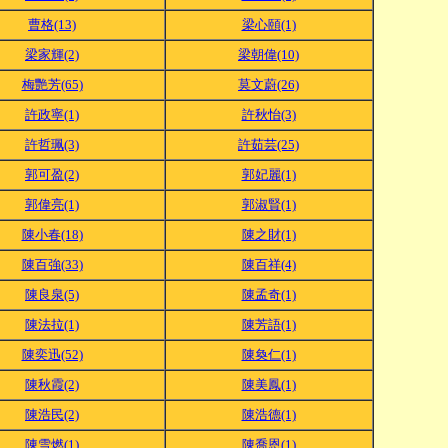
曹格(13)
梁心頤(1)
梁家輝(2)
梁朝偉(10)
梅艷芳(65)
莫文蔚(26)
許政寧(1)
許秋怡(3)
許哲珮(3)
許茹芸(25)
郭可盈(2)
郭妃麗(1)
郭偉亮(1)
郭淑賢(1)
陳小春(18)
陳之財(1)
陳百強(33)
陳百祥(4)
陳良泉(5)
陳孟奇(1)
陳法拉(1)
陳芳語(1)
陳奕迅(52)
陳奐仁(1)
陳秋霞(2)
陳美鳳(1)
陳浩民(2)
陳浩德(1)
陳雪燃(1)
陳喬恩(1)