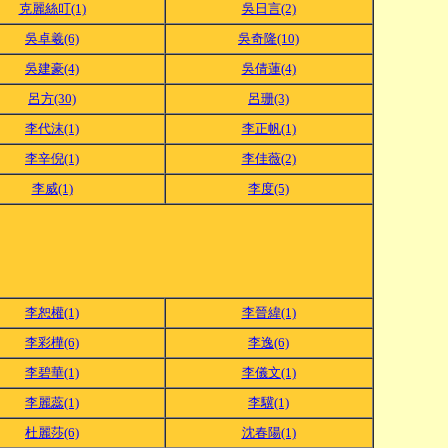
克麗絲叮(1)
吳日言(2)
吳卓羲(6)
吳奇隆(10)
吳建豪(4)
吳倩蓮(4)
呂方(30)
呂珊(3)
李代沫(1)
李正帆(1)
李辛倪(1)
李佳薇(2)
李威(1)
李度(5)
李恕權(1)
李晉緯(1)
李彩樺(6)
李逸(6)
李碧華(1)
李儀文(1)
李麗蕊(1)
李驥(1)
杜麗莎(6)
沈春陽(1)