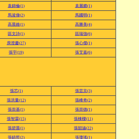
袁錦倫(1)
袁麗嫦(1)
馬浚偉(2)
馬國明(1)
高晨維(1)
高勝美(4)
區文詩(1)
區瑞強(6)
庾澄慶(27)
張心傑(1)
張宇(19)
張艾嘉(6)
張芯(1)
張芸京(3)
張洪量(12)
張峰奇(2)
張崇基(1)
張崇德(1)
張智霖(15)
張棟樑(11)
張碧晨(1)
張韶涵(22)
張鎬哲(2)
張瓊瑤(1)