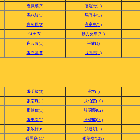
袁鳳瑛(2)
袁潔瑩(1)
馬兆駿(1)
馬宜中(1)
高凌風(2)
高家惠(1)
側田(5)
動力火車(21)
崔苔菁(1)
崔健(3)
張立基(5)
張兆志(1)
張明敏(3)
張杰(1)
張南雁(1)
張柏芝(10)
張健偉(1)
張國榮(62)
張惠春(1)
張智成(10)
張敬軒(6)
張達明(1)
張震嶽(11)
張學友(139)