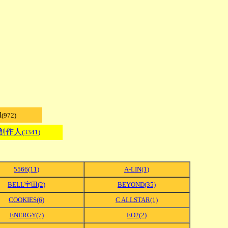
l
(972)
創作人
(3341)
5566(11)
A-LIN(1)
BELL宇田(2)
BEYOND(35)
COOKIES(6)
C ALLSTAR(1)
ENERGY(7)
EO2(2)