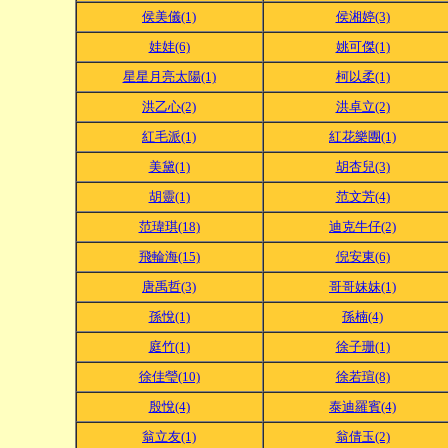
侯美儀(1)
侯湘婷(3)
娃娃(6)
姚可傑(1)
星星月亮太陽(1)
柯以柔(1)
洪乙心(2)
洪卓立(2)
紅毛派(1)
紅花樂團(1)
美黛(1)
胡杏兒(3)
胡靈(1)
范文芳(4)
范瑋琪(18)
迪克牛仔(2)
飛輪海(15)
倪安東(6)
唐禹哲(3)
哥哥妹妹(1)
孫悅(1)
孫楠(4)
庭竹(1)
徐子珊(1)
徐佳瑩(10)
徐若瑄(8)
殷悅(4)
泰迪羅賓(4)
翁立友(1)
翁倩玉(2)