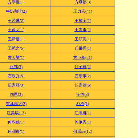
方季惟(1)
方炯鑌(3)
牛奶咖啡(2)
王力宏(41)
王若琳(2)
王振宇(1)
王啟文(1)
王雪娥(1)
王新蓮(1)
王頌恩(1)
王菀之(5)
丘采樺(1)
古天樂(1)
古巨基(51)
永邦(3)
甘子輝(1)
石欣卉(5)
石康軍(2)
伍家輝(3)
任家萱(6)
同恩(3)
宇恆(3)
有耳非文(2)
朴樹(1)
江美琪(13)
江淑娜(1)
何欣穗(1)
何俐恩(1)
何潤東(1)
何韻詩(12)