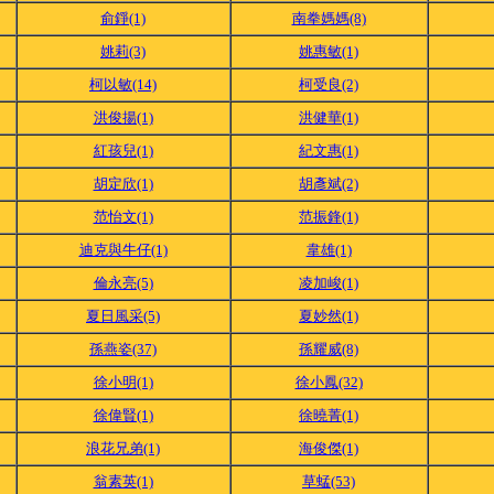
俞錚(1)
南拳媽媽(8)
姚莉(3)
姚惠敏(1)
柯以敏(14)
柯受良(2)
洪俊揚(1)
洪健華(1)
紅孩兒(1)
紀文惠(1)
胡定欣(1)
胡彥斌(2)
范怡文(1)
范振鋒(1)
迪克與牛仔(1)
韋雄(1)
倫永亮(5)
凌加峻(1)
夏日風采(5)
夏妙然(1)
孫燕姿(37)
孫耀威(8)
徐小明(1)
徐小鳳(32)
徐偉賢(1)
徐曉菁(1)
浪花兄弟(1)
海俊傑(1)
翁素英(1)
草蜢(53)