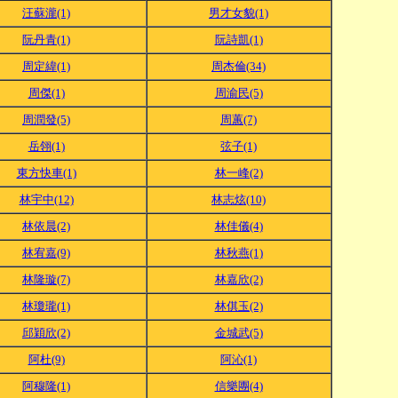
汪蘇瀧(1)
男才女貌(1)
阮丹青(1)
阮詩凱(1)
周定緯(1)
周杰倫(34)
周傑(1)
周渝民(5)
周潤發(5)
周蕙(7)
岳翎(1)
弦子(1)
東方快車(1)
林一峰(2)
林宇中(12)
林志炫(10)
林依晨(2)
林佳儀(4)
林宥嘉(9)
林秋燕(1)
林隆璇(7)
林嘉欣(2)
林瓊瓏(1)
林倛玉(2)
邱穎欣(2)
金城武(5)
阿杜(9)
阿沁(1)
阿穆隆(1)
信樂團(4)